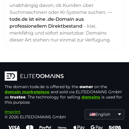
unabhängig davon, ob Kunden über
Suchmaschinen oder KI-Systeme suchen. —
tode.de ist eine .de-Domain aus
professionellem Direktbestand
– klar,
merkfähig und sofort einsetzbar. Domains
dieser Art stehen nur einmal zur Verfügung.
The domain
tode.de
is offered by the
owner
on the
domain marketplace
and sold via ELITEDOMAINS GmbH
as
trustee
. The technology for selling
domains
is used for
this purpose.
Imprint
English
© 2026 ELITEDOMAINS GmbH