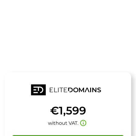
The domain
tode.de
is for sale
€1,599
info_outline
without VAT.