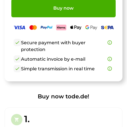
Buy now
check
Secure payment with buyer
info_outline
protection
check
Automatic invoice by e-mail
info_outline
check
Simple transmission in real time
info_outline
Buy now tode.de!
1.
shopping_cart