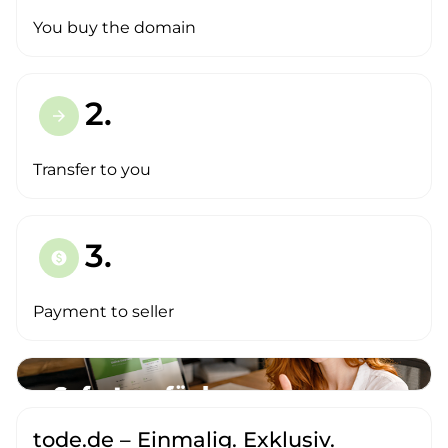
You buy the domain
2.
arrow_forward
Transfer to you
3.
paid
Payment to seller
tode.de – Einmalig. Exklusiv.